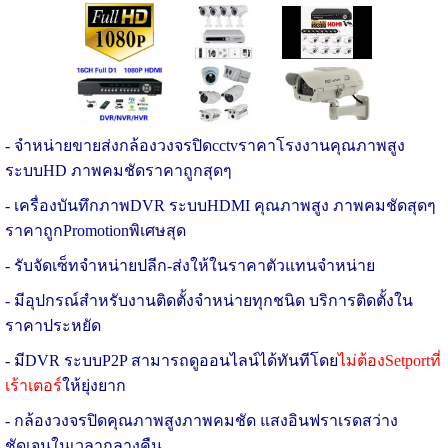
- จำหน่ายขายส่งกล้องวงจรปิดcctvราคาโรงงานคุณภาพสูง
ระบบHD ภาพคมชัดราคาถูกสุดๆ
- เครื่องบันทึกภาพDVR ระบบHDMI
คุณภาพสูง
ภาพคมชัดสุดๆ
ราคาถูกPromotionพิเศษสุด
- รับจัดเซ็ทจำหน่ายปลีก-ส่งให้ในราคาตัวแทนจำหน่าย
- มีอุปกรณ์สำหรับงานติดตั้งจำหน่ายทุกชนิด บริการติดตั้งใน
ราคาประหยัด
- มีDVR ระบบP2P สามารถดูออนไลน์ได้ทันทีโดย
ไม่ต้องSetportที่
เร้าเตอร์
ให้ยุ่งยาก
- กล้องวงจรปิดคุณภาพสูงภาพคมชัด แสงอินฟราเรดสว่าง
ชัดเจนในเวลากลางคืน